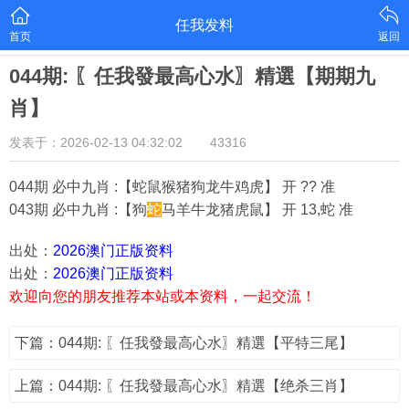
任我发料
首页
返回
044期: 〖任我發最高心水〗精選【期期九
肖】
发表于：2026-02-13 04:32:02
43316
044期 必中九肖 :【蛇鼠猴猪狗龙牛鸡虎】 开 ?? 准
043期 必中九肖 :【狗
蛇
马羊牛龙猪虎鼠】 开 13,蛇 准
出处：
2026澳门正版资料
出处：
2026澳门正版资料
欢迎向您的朋友推荐本站或本资料，一起交流！
下篇：044期: 〖任我發最高心水〗精選【平特三尾】
上篇：044期: 〖任我發最高心水〗精選【绝杀三肖】