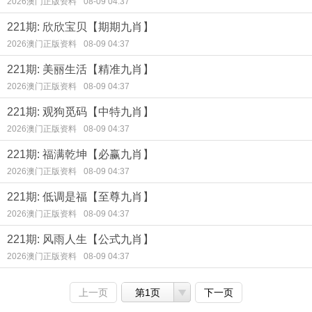
2026澳门正版资料
08-09 04:37
221期: 欣欣宝贝【期期九肖】
2026澳门正版资料
08-09 04:37
221期: 美丽生活【精准九肖】
2026澳门正版资料
08-09 04:37
221期: 观狗觅码【中特九肖】
2026澳门正版资料
08-09 04:37
221期: 福满乾坤【必赢九肖】
2026澳门正版资料
08-09 04:37
221期: 低调是福【至尊九肖】
2026澳门正版资料
08-09 04:37
221期: 风雨人生【公式九肖】
2026澳门正版资料
08-09 04:37
上一页
第1页
下一页